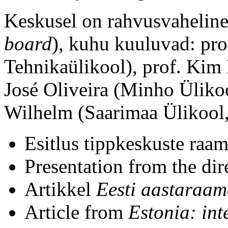
Keskusel on rahvusvaheline
board
), kuhu kuuluvad: pr
Tehnikaülikool), prof. Kim 
José Oliveira (Minho Ülikoo
Wilhelm (Saarimaa Ülikool,
Esitlus tippkeskuste raa
Presentation from the di
Artikkel
Eesti aastaraam
Article from
Estonia: in