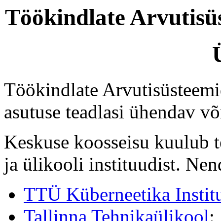
Töökindlate Arvutisü
Töökindlate Arvutisüsteem
asutuse teadlasi ühendav võ
Keskuse koosseisu kuulub te
ja ülikooli instituudist. Ne
TTÜ Küberneetika Instit
Tallinna Tehnikaülikool
: